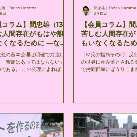
雄｜Tadao Hazama
間忠雄｜Tadao Hazama
月8日
3月10日
員コラム】間忠雄（13）
【会員コラム】間
む人間存在がもはや誰
苦しむ人間存在が
なくなるために —なぜ
もいなくなるた
スト教的反出生主義なの
スト教的反出生主
主義の基本公理は明確で力強い。
〔M氏の指摘その2〕 反
話②～
、「苦痛はあってはならない」と
の世界に産み落とされる
 この公理によれば、苦
で拷問部屋にほうりこま
を持つ存在を直接的にも間接的に
にみています。 このよ
出す一切の行為が、道徳的に間違
意味で正しいと思います
のとして認定されることになる。
この世界が語り尽くせる
その上それは、公理としての自明
思います。 「拷問部屋
地がない。 これを否定する
いう認識への執拗な固着
一切の倫理は解体されてしまうで
主義は、キルケゴールの
に忠
性の絶望」のなかにありま
る限り、従来の反出生主義の立場
の意味で欠けているもの
しつつ、かつ必然的にヴィーガニ
の内に存する必然的なる