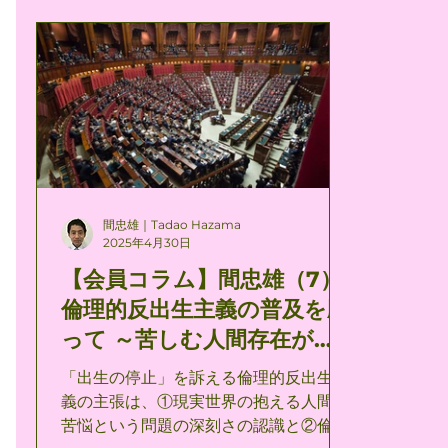
にわれわれが出生の停止を求めるべき強
教が、
力な根拠の1つである。 被害者になるこ
の譬え
とを自ら選ぶ人はいないのではあるけれ
のイメ
ども、加害者になる為には自ら選んでそ
なので
うする面があるだけではなく、複合的に
いてと
外から強いられてそうなる面がある。 こ
という
の被害・加害の不可避的現実を、国家的
種の扇
歴史的規模において体現しているのが、
よりも
ちょうどいまのイスラエルである。 いま
として
間忠雄｜Tadao Hazama
から80年前にその誇大妄想的な野望を
を及ぼ
2025年4月30日
砕かれた同盟諸国は、自らの意志におい
た。宗
【会員コラム】間忠雄（7）
て加害者となる道を選び取り、その当然
告、政
倫理的反出生主義の普及を願
の報いとして被害者とも成るべくして成
生きる
り果てたのであるが、むしろいまわれわ
かにそ
って ～苦しむ人間存在がも
れが目にするところのものは、被害者の
ではない。 たとえば商業的
はや誰もいなくなるために
「出生の停止」を訴える倫理的反出生主
すべての苦痛を知っていたにもかかわら
は消費
～（7）
義の主張は、①現実世界の抱える人間の
ず隣国のガザの人びとに、自分たちが被
入れること
苦悩という問題の深刻さの認識と②倫理
ったのとまさにちょうど同じ目を遭わせ
の自己