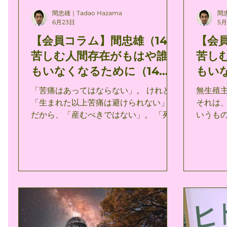
間忠雄｜Tadao Hazama
間忠
6月23日
5
【会員コラム】間忠雄（14）
【会
苦しむ人間存在がもはや誰
苦し
もいなくなるために（14）
もい
—死もまたあってはならな
キリ
「苦痛はあってはならない」。 けれども
無生殖
い—
か—
「生まれた以上苦痛は避けられない」の
それは
だから、「産むべきではない」。 「死も
いうものである。
またあってはならない」。 けれども「生
感能力
まれた以上死は避けられない」のだか
も産み
ら、「産むべきではない」。 「生まれた
ったも
以上苦痛は避けられない」のだから生ま
しかも
れてしまった以上せめて、「自己と他者
性に疑いの余
の苦痛を最小化する生き方」を追求する
ならば
ことが、人生の価値ある目標となるので
あろう。 無生殖主義がこの基本公理
はないか。 いやむしろ、人間の倫理的共
実であ
同の責任として、各個人においてのみな
を包括