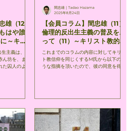
間忠雄｜Tadao Hazama
2025年8月24日
忠雄（12）
【会員コラム】間忠雄（11）
もはや誰
倫理的反出生主義の普及を願
めに～キリ
って（11）～キリスト教的反
義を巡る対
出生主義を巡る対話～
出生主義は、こ
これまでのコラムの内容に対してキリス
赤ん坊を、まる
ト教信仰を同じくするM氏から以下のよ
れた囚人のよう
うな指摘を頂いたので、彼の同意を得て
うな視点は、ある
さらなる応答をここに提示したいと思
が、それだけで
う。 彼の倫理的反出生主義への批判と評
わけではないと
価は、旧約聖書（ユダヤ教）とキルケゴ
としての世界」と
ールそれぞれを論拠とするものなので、
において反出生
2回に分けて反論ないし自説の修正を試
いわゆる「可能
みたいと思う。 〔M氏の指摘その１〕旧
す。 ……本当
約聖書・ユダヤ教と倫理的反出生主義 倫
は、自分の自己
理的反出生主義が、人間を苦痛・苦悩か
もの（自分自身
ら救済することを最大かつ唯一の目標と