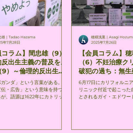
することになる。 しかも、安
の限界とも呼ばるべきも
苦痛を終わらせる手段として人々
をさげるところの服従の
判断を勝ち得たとき、無生殖主義
故に不幸なことはそのよ
かに、個人の死ぬ権利を認める安
世の中で何にもならなか
へと接近することにもなる。 ヴ
ではない、―否、彼が自
雄｜Tadao Hazama
穂積浅葱｜Asagi Hozum
ニズムや安楽死主義が反出生主義
それである自己が全く特
25年7月28日
2025年7月26日
立したものでありながら、人々に
りしたがって必然的なる
員コラム】間忠雄（9）
【会員コラム】穂
けるための公理の自明性のゆえ
うことに）着目しなかっ
的反出生主義の普及を願
（6）不妊治療ク
生殖主義がこうした包括性や親和
のである。彼は自分の自
つことは、人間の出生の停止を求
能性の鏡のなかに映して
（9）～倫理的反出生主
破犯の過ち：無生
理的反出生主義にとって問題はな
て、自己自身を喪失した
プロパガンダ～
家の視点
ガンダ」という言葉がある。 一
6月17日にカリフォルニ
 安楽死主義への接近が
ルケゴール『死に至る病
宣伝・広告」という意味を持つ言
リニック付近で起こった
は、それが「人間の死」への誘惑
p70） 反出生主義がキ
が、語源は1622年にカトリック
とされるガイ・エドワー
る防御力
「可能性の絶望」に該当
設立した「布教聖省」なるものの
容疑者（とその協力者、
の営みの帰結と
この語が用いられ、ラテン語の
ク）の行動がなぜ無生殖
agare（繁殖させる、種をまく）に
視点から許容できないも
るという（ウィキペディアよ
ついて、私の考えをここ
きます。 * 苦感能力を持つ意識を作るこ