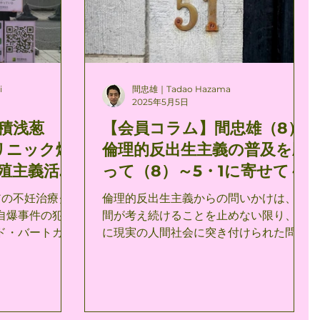
の）のもとに頭
していることは認めるとしても、旧約聖
力である。それ
書・ユダヤ教（『旧約聖書』から知られ
うな人間がこの
るユダヤ教のことをこのように呼ぶこと
ったということ
にする）もまたそのような課題を知らな
己自身に（彼が
いわけではないし、ましてや旧約聖書・
i
間忠雄｜Tadao Hazama
定の或る物であ
ユダヤ教を出生主義と断定することは誤
2025年5月5日
ものであるとい
りである。 君の標榜するキリスト教的反
積浅葱
【会員コラム】間忠雄（8）
たことが不幸な
出生主義は、次の問いにこたえる必要が
リニック爆
倫理的反出生主義の普及を願
己を空想的に可
ある。 「反出生主義は、意図するとせざ
見ることによっ
るとにかかわらず、論理的・必然的に、
殖主義活動
って（8）～5・1に寄せて～
のである。 （キ
創造の否定へと行き着かないか？」 旧約
アの不妊治療ク
倫理的反出生主義からの問いかけは、人
』岩波文庫
聖書・ユダヤ教は、創造否定、創造に対
自爆事件の犯人
間が考え続けることを止めない限り、常
ルケゴールのいう
する反抗、あるいは君の言葉を借りれば
ド・バートカス
に現実の人間社会に突き付けられた問い
するのは、自然
「手ごわい現実」を十分
ダニエル・パ
である。 いったい全体われわれ人間が出
主義*活動家の
生の完全停止の実現を先送りし続ける限
のだったのかに
り、ひとりの人間が負うにはあまりにも
に書き留めてお
耐えられないほどの苦悩が、われわれの
中の誰かの身に、ある日突然襲いかかっ