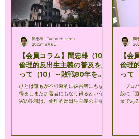
らず、政治と社会の最優先の課題となる
ズムを並立
のではないか。 しかし、「苦痛」とは別
楽死が
にもうひとつの「死」についてはどうだ
の選択
ろうか。 「死」に伴う「苦痛」の軽減は
はにわ
ある程度可能であるとしても、「死」そ
楽死主義
間忠雄｜Tadao Hazama
間忠
のものを軽減することはできない。 苦痛
ィーガ
2025年8月6日
20
の範疇にすべてを回収できない死の実体
とは独
【会員コラム】間忠雄（10）
【会
は人間の経験領域を超えた形而上学的意
訴えか
倫理的反出生主義の普及を願
倫理
味を帯びている。 「死」についての明確
に、無
な考え方を持つことはすでにひとつの信
性をも
って（10）～敗戦80年を迎
って
仰の領域である。 既成宗教の死生観を受
める倫
えて～
義の
ひとは誰もが不可避的に被害者にもなり
「プロパ
け入れられない場合、ひとはおよそ以下
いのであろうか。
得るしまた加害者にもなり得るという現
般に「
の2通りの考え方の間を逡巡することに
示すの
実の認識は、倫理的反出生主義の主張を
葉である
なるの
に対す
支持する重大な要素の１つである。 たと
教会が
え自分がいま、被害者・加害者のいずれ
呼称に
になることからも免れていたとしても、
prop
その場合他の誰かが代わりにそうなって
由来す
いるような現実を認識することは、確か
り）。 これはキリスト教における福音宣