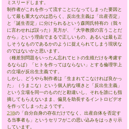
ミスリードします。
制作者がこれを作って流すことになってしまった要因と
して最も重大なのは恐らく、反出生主義は「出産否定」
と「誕生否定」に分けられるという森岡氏特有の（我々
に言わせれば誤った）見方が、「大学教授の言うことだ
から」という理由でまるで正しいもの、あるいは最も正
しそうなものであるかのように捉えられてしまう現状な
のではないかと思います。
（種差別問題をいったん忘れてヒトの生殖だけを考慮す
るならば）「ヒトを作ってはならない」とする倫理学上
の立場が反出生主義です。
しかし、どうやら制作者は「生まれてこなければ良かっ
た」（うまこな）という個人的な嘆きと「反出生主義」
という立場を同一
のものだと勘違いし、それを誰にも指
摘してもらえないまま、偏見を助長するイントロビデオ
を作ってしまったようです。
2:18
の「自分自身の存在だけでなく、出産自体を否定す
る当事者も」というセリフがこの思い込みをはっきり示
しています。