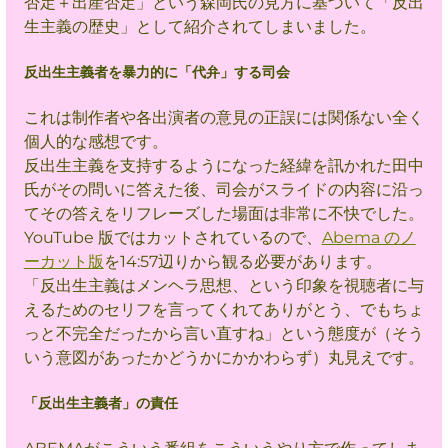
否定＋出産否定」という森岡氏の見方に基づいて「反出
生主義の歴史」として紹介されてしまいました。
反出生主義者を暴力的に「代弁」する司会
これは制作者や各出演者の意見の正誤には関係ない全く
個人的な感想です。
反出生主義を支持するようになった経緯を訊かれた田中
氏がその問いに答えた後、司会がスライドの内容に沿っ
てその答えをリフレーズした場面は非常に不快でした。
YouTube 版ではカットされているので、
Abema のノ
ーカット版
を14:57辺りから観る必要があります。
「反出生主義はメンヘラ思想、という印象を視聴者に与
えるためのセリフを言ってくれてありがとう、でもちょ
っと不完全だったから言い直すね」という態度が（そう
いう意図があったかどうかにかかわらず）丸見え
です
。
「反出生主義者」の責任