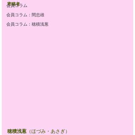
寄稿者
会員コラム
会員コラム：間忠雄
会員コラム：穂積浅葱
穂積浅葱
（ほづみ・あさぎ）