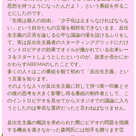
思想を持つようになったんだよ！」という番組を作るこ
とにしたのです。
「生殖は個人の自由」「
少子化は止まらなければならな
い」という自分たちの立場を相対化できないまま、反出
生主義の正否を論じる公平な議論の場を設けるふりをし
て、実は反出生主義者のスターティンググリッドにだけ
イントロビデオの効果でオイルが撒かれている出来レー
スをスタートしようとしたというのが、故意か否かにか
かわらずABEMAのしたことです。
多くの人々はこの番組を観て初めて「反出生主義」とい
う言葉を知ります。
そのような人々が反出生主義に対して持つ第一印象とそ
の後の思考を大きく影響し得る番組の制作者として、こ
のイントロビデオを見せてからスタジオでの議論に入ろ
うとしたのは卑劣な選択だったと言わねばなりません。
反出生主義の概説を求められた際にビデオの問題を指摘
する機会を逃さなかった森岡氏には拍手を贈ります👏