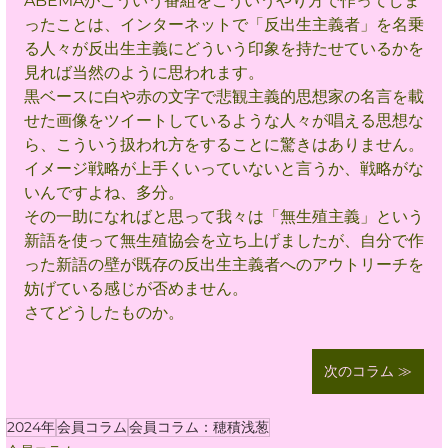
ABEMAがこういう番組をこういうやり方で作ってしま
ったことは、インターネットで「反出生主義者」を名乗
る人々が反出生主義にどういう印象を持たせているかを
見れば当然のように思われます。
黒ベースに白や赤の文字で悲観主義的思想家の名言を載
せた画像をツイートしているような人々が唱える思想な
ら、こういう扱われ方をすることに驚きはありません。
イメージ戦略が上手くいっていないと言うか、戦略がな
いんですよね、多分。
その一助になればと思って我々は「無生殖主義」という
新語を使って無生殖協会を立ち上げましたが、自分で作
った新語の壁が既存の反出生主義者へのアウトリーチを
妨げている感じが否めません。
さてどうしたものか。
次のコラム ≫
2024年
会員コラム
会員コラム：穂積浅葱