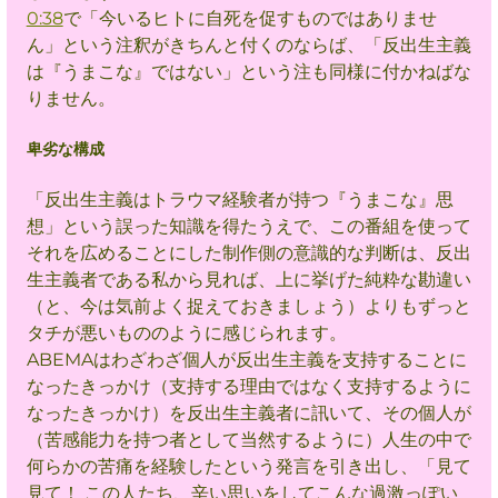
0:38
で「今いるヒトに自死を促すものではありませ
ん」という注釈がきちんと付くのならば、「反出生主義
は『うまこな』ではない」という注も同様に付かねばな
りません。
卑劣な構成
「反出生主義はトラウマ経験者が持つ『うまこな』思
想」という誤った知識を得たうえで、この番組を使って
それを広めることにし
た制作側の意識的な判断は、反出
生主義者である私から見れば、上に挙げた純粋な勘違い
（と、今は気前よく捉えてお
き
ましょう）よりもずっと
タチが悪いもののように感じられます。
ABEMAはわざわざ個人が反出生主義を支持することに
なったきっかけ（支持する理由ではなく支持するように
なったきっかけ）を反出生主義者に訊いて、その個人が
（苦感能力を持つ者として当然するように）人生の中で
何らかの苦痛を経験したという発言を引き出し、「見て
見て！ この人たち、辛い思いをしてこんな過激っぽい