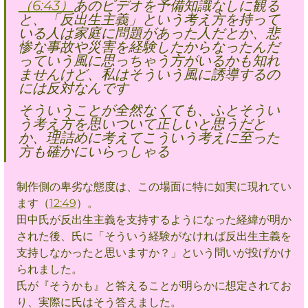
（6:43）
あのビデオを予備知識なしに観る
と、「反出生主義」という考え方を持って
いる人は家庭に問題があった人だとか、悲
惨な事故や災害を経験したからなったんだ
っていう風に思っちゃう方がいるかも知れ
ませんけど、私はそういう風に誘導するの
には反対なんです
そういうことが全然なくても、ふとそうい
う考え方を思いついて正しいと思うだと
か、理詰めに考えてこういう考えに至った
方も確かにいらっしゃる
制作側の卑劣な態度は、この場面に特に如実に現れてい
ます（
12:49
）。
田中氏が反出生主義を支持するようになった経緯が明か
された後、氏に「そういう経験がなければ反出生主義を
支持しなかったと思いますか？」という問いが投げかけ
られました。
氏が『そうかも』と答えることが明らかに想定されてお
り
、実際に氏はそう答えました。