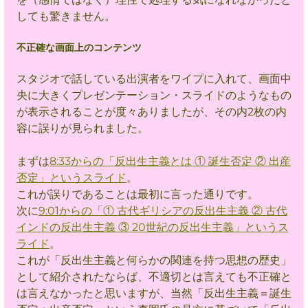
しても驚きません。
不正確な画面上のコンテンツ
スタジオで話している出演者をワイプに入れて、画面中
央に大きくプレゼンテーション・スライドのようなもの
が表示されることが度々ありましたが、その内2枚の内
容に誤りが見られました。
まずは
8:33からの「反出生主義とは ① 誕生否定 ② 出産
否定」というスライド
。
これが誤りであることは
最初に
言った通りです。
次に
9:01からの「① 古代ギリシアの反出生主義 ② 古代
インドの反出生主義 ③ 20世紀の反出生主義」というス
ライド
。
これが「反出生主義と何らかの関連を持つ思想の歴史」
として紹介されたならば、不適切とは言えても不正確と
は言えなかったと思いますが、当然「反出生主義＝誕生