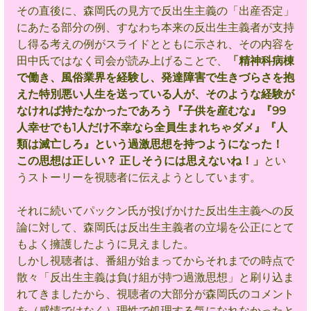
その直後に、森岡氏の見方で反出生主義の「出産否定」
にあたる部分の例、すなわち本来の反出生主義者が支持
し得る考えの例がスライドとともに示され、その内容を
田中氏ではなく司会が読み上げることで、
「精神科病棟
で働き、風俗業界を経験し、発達障害で生きづらさを抱
えた特別悪い人生を送っている人が、そのような経験が
なければ持たなかったであろう『子供を産むな』『99
人幸せでも1人だけ不幸なら全員生まれちゃダメ』『人
類は滅亡しろ』という過激思想を持つようになった！ 
この思想は正しい？ 正しそうには思えないね！」
とい
うストーリーを視聴者に伝えようとしています。
それに続いてパックン氏が投げかけた反出生主義への反
論に対して、森岡氏は反出生主義者の立場を公正にとて
もよく擁護したように見えました。
しかし視聴者は、番組が始まってからそれまでの時点で
散々「反出生主義は負け組が持つ過激思想」と刷り込ま
れてきましたから、視聴者の大部分が森岡氏のコメント
を（感情ではなく）理性で処理する気になれなかったと