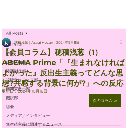
All Posts
穂積浅葱｜Asagi Hozumi
2024年9月11日
All Posts
【会員コラム】穂積浅葱（1）
全般
ABEMA Prime「『生まれなければ
街頭活動部
よかった』反出生主義ってどんな思
漫画制作部
視聴覚メディア部
想?共感する背景に何が?」への反応
南関東散歩部
更新日：
2024年10月18日
翻訳部
次のコラム ≫
総会
メディア／インタビュー
無生殖主義に関連するニュース