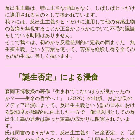
​反出生主義は、特に正当な理由もなく、しばしばヒトだけ
に適用されるものとして扱われています。
我々には、反出生主義をヒトだけに適用して他の有感生物
の苦痛を無視することが正当かどうかについて不毛な議論
をしている時間はありません。
そこで我々は、初めから反種差別的に定義の固まった「無
生殖主義」という言葉を使って、苦痛を経験し得る全ての
ものの生成に等しく抗います。
​「誕生否定」による浸食
森岡正博教授の著作『生まれてこないほうが良かったの
か？――生命の哲学へ！』（2020）の出版、および氏の
メディア出演によって、反出生主義という語の日本におけ
る認知度が飛躍的に向上した一方で、倫理原則としての反
出生主義の進歩は誤った定義の広がりに阻害されていま
す。
氏は同書のまえがきで、反出生主義を「出産否定」と「誕
生否定」から成るものとし、前者を「人間を新たに生み出