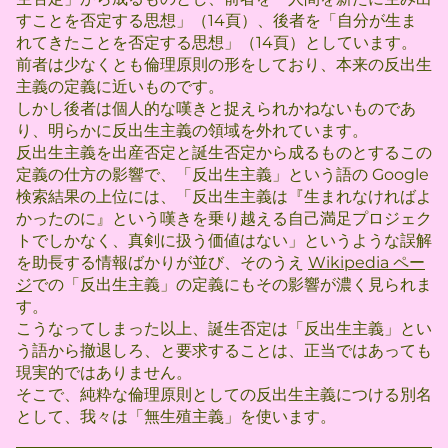
すことを否定する思想」（14頁）、後者を「自分が生ま
れてきたことを否定する思想」（14頁）としています。
前者は少なくとも倫理原則の形をしており、本来の反出生
主義の定義に近いものです。
しかし後者は個人的な嘆きと捉えられかねないものであ
り、明らかに反出生主義の領域を外れています。
反出生主義を出産否定と誕生否定から成るものとするこの
定義の仕方の影響で、「反出生主義」という語の Google
検索結果の上位には、「反出生主義は『生まれなければよ
かったのに』という嘆きを乗り越える自己満足プロジェク
トでしかなく、真剣に扱う価値はない」というような誤解
を助長する情報ばかりが並び、そのうえ
Wikipedia ペー
ジ
での「反出生主義」の定義にもその影響が濃く見られま
す。
こうなってしまった以上、誕生否定は「反出生主義」とい
う語から撤退しろ、と要求することは、正当ではあっても
現実的ではありません。
そこで、純粋な倫理原則としての反出生主義につける別名
として、我々は「無生殖主義」を使います。