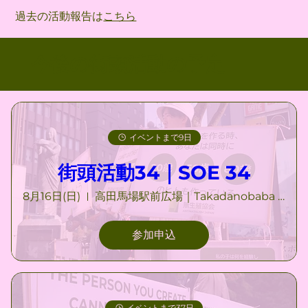
​過去の活動報告は
こちら
今後の街頭活動の予定
イベントまで9日
街頭活動34｜SOE 34
8月16日(日)
高田馬場駅前広場｜Takadanobaba Station Square
参加申込
イベントまで37日