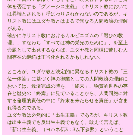
体を否定する「グノーシス主義」（キリスト教において
は異端とされる）呼ばわりされかねないのであるが、キ
リスト教にはユダヤ教とはまるで異なる人間救済の理解
がある。
確かにキリスト教におけるカルビニズムの「選びの教
理」、すなわち「すべては神の栄光のために」、を至上
命題として出発するならば、ユダヤ教と同様に苦しむ人
間存在の継続は正当化されるかもしれない。
ところが、ユダヤ教と決定的に異なるキリスト教の「三
位一体論」に基づく神の御業としての人間救済の理解に
おいては、救済完成の時を、「終末」、物質的世界の存
在と歴史の「終焉」に見ていることから、人間同胞に対
する倫理的責任の中に「終末を来たらせる責任」が含ま
れ得るのである。
ユダヤ教は必然的に「出生主義」であるが、キリスト教
は出生主義でも反出生主義でもなく、敢えて言えば、
「新出生主義」（ヨハネ伝3：3以下参照）ということ