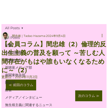
All Posts
間忠雄｜Tadao Hazama
2024年9月4日
All Posts
【会員コラム】間忠雄（2）倫理的反
全般
出生主義の普及を願って ～苦しむ人
街頭活動部
間存在がもはや誰もいなくなるため
漫画制作部
視聴覚メディア部
に～（2）
南関東散歩部
更新日：
2024年11月2日
翻訳部
≪ 前回のコラム
総会
次のコラム ≫
メディア／インタビュー
無生殖主義に関連するニュース