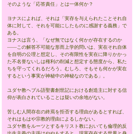
そのような「応答責任」とは一体何か？ 
ヨナスによれば、それは「実存を与えられたことそれ自
体に対して、それを可能にしたものに感謝する義務」で
ある。
ヨナスは言う、「なぜ無ではなく何かが存在するのか
――この解答不可能な形而上学的問いは、実在それ自体
を自明の公理と想定し、その有限性を実在に降りかかっ
た不名誉ないしは権利の削減と想定する態度から、私た
ちを守ってくれるだろう。むしろ、そもそも何かが実在
するという事実が神秘中の神秘なのである」。
ユダヤ教ヘブル語聖書創世記における創造主に対する信
仰が表白されていることは疑いの余地がない。
苦しむ人間存在の終焉を拒否する理由があるとすれば、
それはもはや宗教的理由によるしかない。
ユダヤ教をルーツとするキリスト教においても倫理的反
出生主義の主張はややもすると、現実存在する世界と身