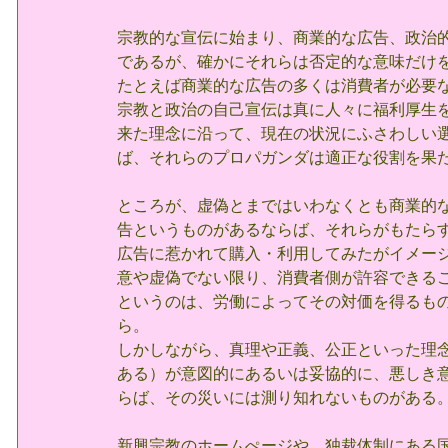
宗教的な宣伝に始まり、商業的な広告、政治
であるが、確かにそれらは否定的な意味だけ
たとえば商業的な広告の多くは消費者が必要
宗教と政治の自己宣伝は真に人々に福利厚生
来た理念に沿って、現在の状況にふさわしい
ば、それらのプロパガンダは適正な役割を果
ところが、虚偽とまではいわなくとも商業的
告というものがあるならば、それらがもたら
広告に惹かれて購入・利用してみたがイメー
意や虚偽でない限り、消費者側が許容できる
というのは、労働によってその対価を得るも
ら。
しかしながら、真理や正義、公正といった理
ある）が意図的にあるいは妥協的に、悪しき
らば、その災いには測り知れないものがある
新興宗教のホームぺージや、独裁体制にある