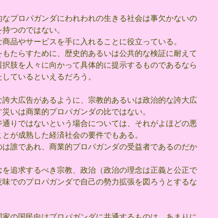
的なプロパガンダにわれわれの生きる社会は事欠かないの
を持つのではない。
な商品やサービスを手に入れることに役立っている。
をもたらすために、歴史的あるいは公共的な検証に耐えて
選択肢を人々に向かって具体的に提示するものであるなら
たしているといえるだろう。
な誇大広告があるように、宗教的あるいは政治的な誇大広
す災いは商業的プロパガンダの比ではない。
ジ通りではないという場合については、それがよほどの悪
ことが成熟した経済社会の要件でもある。
のは誰であれ、商業的プロパガンダの受益者であるのだか
念を追求するべき宗教、政治（政治の理念は正義と公正で
意味でのプロパガンダで自己の勢力拡張を図ろうとするな
。
国家の国民向けプロパガンダに共通するものは、あまりに