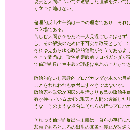
現実と人間についての透徹した理解を欠いて
り立つ余地はない。
倫理的反出生主義は一つの理念であり、それ
つ立場である。
苦しむ人間存在をだれ一人見過ごしにはせず
し、その解決のために不可欠な政策として「
それゆえあらゆる政治的運動がそうであるよ
そこで問題は、政治的宗教的プロパガンダが
て倫理的反出生主義の理想は免れることがで
政治的ないし宗教的プロパガンダが本来の目
ことをわれわれも参考にすべきではないか。
政治家や政党が国民の生活よりも己の政治生
教が持っているはずの現実と人間の透徹した
うな、そのような場合にそれらの持つプロパ
それゆえ倫理的反出生主義は、自らの存続に
悲願であるところの出生の無条件停止が先送