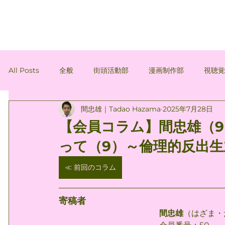
All Posts
全般
街頭活動部
漫画制作部
視聴
間忠雄｜Tadao Hazama
2025年7月28日
会員コラム
会員コラム：間忠雄
会員コラム：穂積
【会員コラム】間忠雄（
って（9）～倫理的反出
≪ 前回のコラム
寄稿者
間忠雄
（はざま・