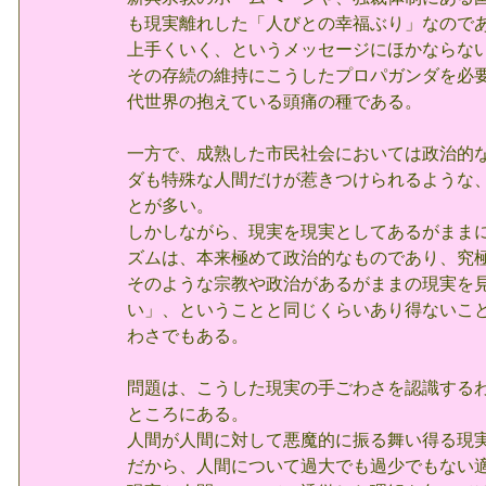
も現実離れした「人びとの幸福ぶり」なので
上手くいく、というメッセージにほかならな
その存続の維持にこうしたプロパガンダを必
代世界の抱えている頭痛の種である。
一方で、成熟した市民社会においては政治的
ダも特殊な人間だけが惹きつけられるような
とが多い。
しかしながら、現実を現実としてあるがまま
ズムは、本来極めて政治的なものであり、究
そのような宗教や政治があるがままの現実を
い」、ということと同じくらいあり得ないこ
わさでもある。
問題は、こうした現実の手ごわさを認識する
ところにある。
人間が人間に対して悪魔的に振る舞い得る現
だから、人間について過大でも過少でもない