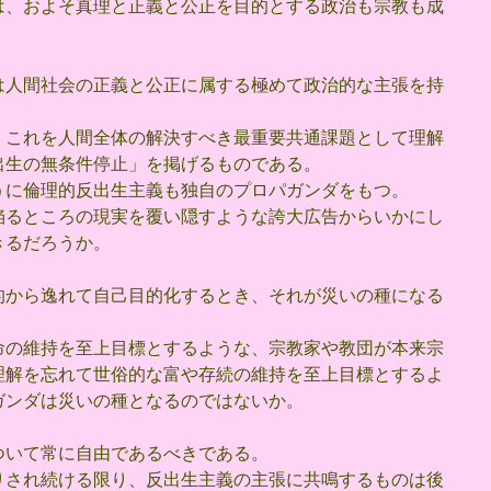
は、およそ真理と正義と公正を目的とする政治も宗教も成
は人間社会の正義と公正に属する極めて政治的な主張を持
、これを人間全体の解決すべき最重要共通課題として理解
出生の無条件停止」を掲げるものである。
うに倫理的反出生主義も独自のプロパガンダをもつ。
陥るところの現実を覆い隠すような誇大広告からいかにし
きるだろうか。
的から逸れて自己目的化するとき、それが災いの種になる
命の維持を至上目標とするような、宗教家や教団が本来宗
理解を忘れて世俗的な富や存続の維持を至上目標とするよ
ガンダは災いの種となるのではないか。
ついて常に自由であるべきである。
りされ続ける限り、反出生主義の主張に共鳴するものは後