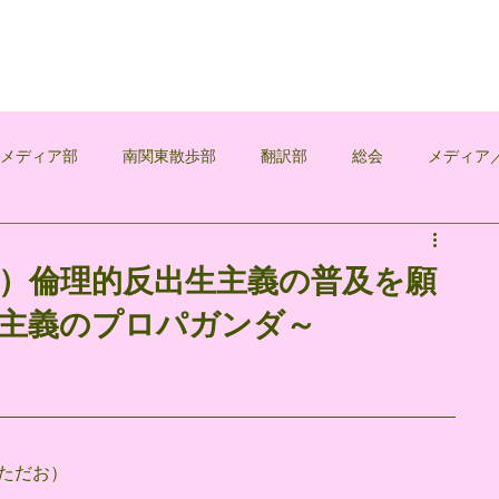
覚メディア部
南関東散歩部
翻訳部
総会
メディア
浅葱
9）倫理的反出生主義の普及を願
生主義のプロパガンダ～
ただお）