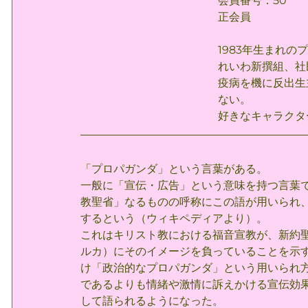
会員番号：50
正会員
1983年生まれ
れいわ新撰組、社
疫病を機に反出生
ない。
好きなキャラクタ
「プロパガンダ」という言葉がある。
一般に「宣伝・広告」という意味を持つ言葉で
教聖省」なるものの呼称にこの語が用いられ、ラ
するという（ウィキペディアより）。
これはキリスト教における福音宣教が、新約
ルカ）にそのイメージを負っていることを示
け「政治的なプロパガンダ」という用いられ
であるよりも情緒や激情に訴えかける宣伝効
して語られるようになった。