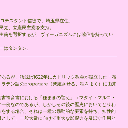
のプロテスタント信徒で、埼玉県在住。
民党、立憲民主党を支持。
主義を選択するが、ヴィーガニズムには確信を持ってい
ーはタンタン。
あるが、語源は1622年にカトリック教会が設立した「布
テン語のpropagare（繁殖させる、種をまく）に由来
聖書福音書における「種まきの譬え」（マタイ・マルコ・
す一例なのであるが、しかしその後の歴史においてとりわ
方をする場合、それは一種の扇動的な要素を持ち、知性的
果として、一般大衆に向けて重大な影響力を及ぼす作用と