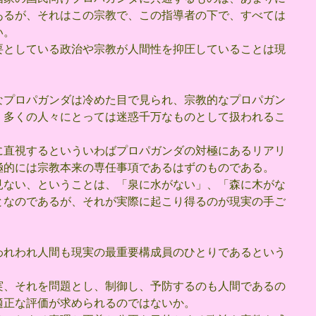
あるが、それはこの宗教で、この指導者の下で、すべては
い。
要としている政治や宗教が人間性を抑圧していることは現
なプロパガンダは冷めた目で見られ、宗教的なプロパガン
、多くの人々にとっては迷惑千万なものとして扱われるこ
に直視するといういわばプロパガンダの対極にあるリアリ
極的には宗教本来の専任事項であるはずのものである。
見ない、ということは、「泉に水がない」、「森に木がな
となのであるが、それが実際に起こり得るのが現実の手ご
われわれ人間も現実の最重要構成員のひとりであるという
実、それを問題とし、制御し、予防するのも人間であるの
適正な評価が求められるのではないか。