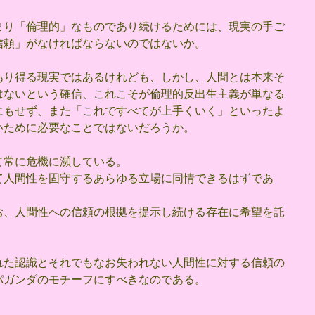
まり「倫理的」なものであり続けるためには、現実の手ご
信頼」がなければならないのではないか。
あり得る現実ではあるけれども、しかし、人間とは本来そ
はないという確信、これこそが倫理的反出生主義が単なる
にもせず、また「これですべてが上手くいく」といったよ
いために必要なことではないだろうか。
て常に危機に瀕している。
て人間性を固守するあらゆる立場に同情できるはずであ
お、人間性への信頼の根拠を提示し続ける存在に希望を託
れた認識とそれでもなお失われない人間性に対する信頼の
パガンダのモチーフにすべきなのである。