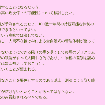
供することになるだろう。
の高い逐次停止の可能性について検討したい。
が予測されるにせよ、100数十年間の持続可能な体制の
服できるといってよい。
という意味では決してない。
し、人間不在後はAIによる全自動式の管理体制が整って
さないようにできる限りの手を尽くして終焉のプログラム
での議論がすべて人間中心的であり、生物種の差別を認め
ては次回補足しておこう）。
ていくことが望まれる。
漏なきことを要件とするのである以上、刑法による取り締
生が防げないということがあってはならない。
にのみ貢献されるべきである。