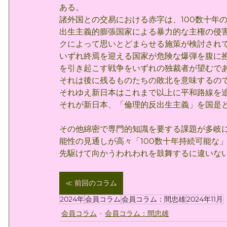
ある。
諸外国との交易における赤字は、100数十年
出生主義的膨張国家による暴力的な主権の侵
クによって思いとどまらせる施策が検討され
いずれ終焉を迎える国家が危険な爆弾を腹に
を引き起こす戦争をいずれの独裁者が望むで
それは後に残るものたちの敗北を意味するの
それゆえ新日本はこれまで以上に平和路線を
それが新日本、「倫理的反出生主義」を国是
その他綿密で専門的知識を要する課題が多岐
能性の見通しが高々「100数十年持続可能な
先駆けて向かうわれわれを鼓舞するに違いな
≪ 前回のコラム
2024年
会員コラム
会員コラム：間忠雄
2024年11月
会員コラム
会員コラム：間忠雄