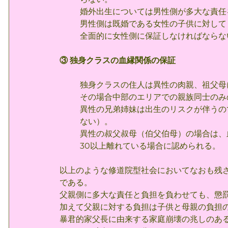
婚外出生については男性側が多大な責任
男性側は既婚である女性の子供に対して
全面的に女性側に保証しなければならな
③ 独身クラスの血縁関係の保証
独身クラスの住人は異性の肉親、祖父母
その場合中部のエリアでの親族同士のみ
異性の兄弟姉妹は出生のリスクが伴うの
ない）。
異性の叔父叔母（伯父伯母）の場合は、
30以上離れている場合に認められる。 
以上のような修道院型社会においてなおも残
である。
父親側に多大な責任と負担を負わせても、懲
加えて父親に対する負担は子供と母親の負担
暴君的家父長に由来する家庭崩壊の兆しのあ