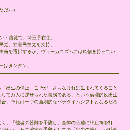
ただお）
タント信徒で、埼玉県在住。
民党、立憲民主党を支持。
主義を選択するが、ヴィーガニズムには確信を持ってい
ーはタンタン。
ろ「出生の停止」こそが、さもなければ生まれてくること
として万人に課せられた義務である、という倫理的反出生
場合、それは一つの画期的なパラダイムシフトとなるだろ
なく、「他者の苦難を予防し、全体の苦難に終止符を打
のだから、その確実な手段としての「出生の停止」が社会