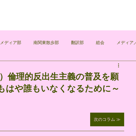
覚メディア部
南関東散歩部
翻訳部
総会
メディア
浅葱
5）倫理的反出生主義の普及を願
がもはや誰もいなくなるために～
次のコラム ≫