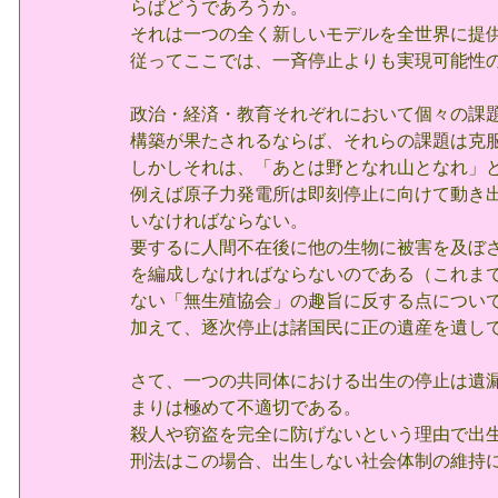
らばどうであろうか。
それは一つの全く新しいモデルを全世界に提
従ってここでは、一斉停止よりも実現可能性
政治・経済・教育それぞれにおいて個々の課題
構築が果たされるならば、それらの課題は克
しかしそれは、「あとは野となれ山となれ」
例えば原子力発電所は即刻停止に向けて動き出
いなければならない。
要するに人間不在後に他の生物に被害を及ぼ
を編成しなければならないのである（これま
ない「無生殖協会」の趣旨に反する点につい
加えて、逐次停止は諸国民に正の遺産を遺し
さて、一つの共同体における出生の停止は遺
まりは極めて不適切である。
殺人や窃盗を完全に防げないという理由で出
刑法はこの場合、出生しない社会体制の維持