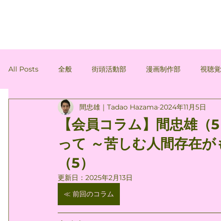
All Posts
全般
街頭活動部
漫画制作部
視聴
間忠雄｜Tadao Hazama
2024年11月5日
会員コラム
会員コラム：間忠雄
会員コラム：穂積
【会員コラム】間忠雄（
って ～苦しむ人間存在
（5）
更新日：
2025年2月13日
≪ 前回のコラム