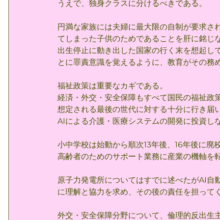
うえで、独身クラスに分けるべきである。
円満な家族には夫婦に最大限の自制が要求さ
てしまった子供のためであることを肝に銘じ
出生停止に動き出した国家の行く末を想起し
とに罪責意識を覚えるように、教育がその務
福祉政策は重要なカギである。
経済・外交・安全保障もすべて国民の福祉政
想定される最後の世代に対する十分に行き届
AIによる介護・医療システムの開発に投資し
小中学校は始動から順次13年後、16年後に
高齢者のためのサポート業務に産業の機軸を
原子力発電所についてはすでに述べたがAI自
に理解と協力を求め、その後の責任を担って
外交・安全保障分野について、倫理的反出生