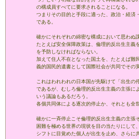
の構成員すべてに要求されることになる。
つまりその目的と手段に適った、政治・経済
である。
確かにそれぞれの綿密な構成において思わぬ
たとえば安全保障政策は、倫理的反出生主義
を予防しなければならない。
加えて住人不在となった国土を、たとえば難
義的国民的遺書として国際社会が共同でその
これはわれわれの日本国が先駆けて「出生の
であるが、むしろ倫理的反出生主義の主張に
いう議論もあるだろう。
各個共同体による逐次的停止か、それとも全
確かに一斉停止こそ倫理的反出生主義の主張
困難を極める世界の現状を目の当たりにして
シフトに目覚めた個人が出生を止め、さらに