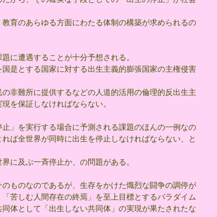
・教育のあらゆる方面にわたる体制の構築が求められるの
課題に遭遇することが十分予想される。
を国是とする国家に対する出生主義的膨張国家の主権侵害
民の非難所に提供するなどの人道的活用の倫理的反出生主
実現を保証しなければならない。
停止」を実行する場合に予測される課題のほんの一例なの
よれば全世界が同時に出生を停止しなければならない、と
世界に及ぶ一斉停止か、の問題がある。
そのものなのであるが、生存をかけた熾烈な闘争の調停が
、「苦しむ人間存在の終焉」を至上目標とするパラダイム
共同体として「出生しない共同体」の実現が果たされたな