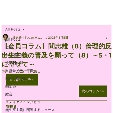
All Posts
間忠雄｜Tadao Hazama
2025年5月5日
All Posts
【会員コラム】間忠雄（8）倫理的反
全般
出生主義の普及を願って（8）～5・1
街頭活動部
に寄せて～
漫画制作部
視聴覚メディア部
更新日：
2025年7月28日
南関東散歩部
≪ 前回のコラム
翻訳部
次のコラム ≫
総会
メディア／インタビュー
寄稿者
無生殖主義に関連するニュース