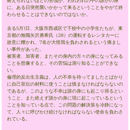
耐えられないほどの苦悩が、われわれの中の誰かの身
に、ある日突然襲いかかって来るということをやがて終
わらせることはできないのではないか。
去る5月1日、大阪市西成区で下校中の小学生たちが、東
京都の無職矢沢勇希氏（28）の運転するレンタカーに
故意に轢かれ、7名が大怪我を負わされるという痛まし
い事件があった。
被害者、加害者、またその身内の方々の身になってみる
ことを想像すると、その苦悩は測り知ることができな
い。
倫理的反出生主義は、人の不幸を待ってましたとばかり
に自己宣伝の材料に使うことは慎まなければならないの
であるが、このような不幸は誰の身にも起こり得るとい
うこと、また絶えず誰かの身に現に起こっているという
ことを知っている点で、この問題の解決策を冷静になっ
て、人々に呼びかけ続けなければならない使命を負わさ
れている。