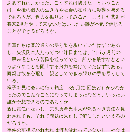
ああすればよかった、こうすれば防げた、ということ
は、今後の個人の生き方や社会の在り方に影響を与える
であろうが、過去を振り返ってみると、こうした悲劇が
将来2度とやって来ないとはいったい誰が本気で信じる
ことができるだろうか。
児童たちは普段通りの帰り道を歩いていたはずである
し、矢沢氏本人だってつい昨日までは、1年4か月前の
自殺未遂という苦悩を通ってでも、誰かを殺すなどとい
うようなことを阻止する努力を続けていたはずである。
両親は彼を心配し、親としてできる限りの手を尽くして
いる。
様子を見に会いに行く頻度（3か月に1回ほど）が少なか
ったのでこんなことになってしまったなどと、いったい
誰が予想できるのであろうか。
親に責任はないし、矢沢勇希氏本人が然るべき責任を負
わされても、それで問題は果たして解決したといえるの
だろうか。
事件の前後でわれわれは何も変わっていないし、社会は