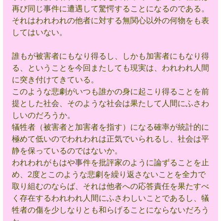
再び同じ事件に遭遇して驚愕することになるのである。
それはわれわれの他者に対する無関心以外の何物をも表
してはいない。
誰もが被害者にもなり得るし、しかも加害者にもなり得
る、ということを今回またしても現実は、われわれ人間
に突き付けてきている。
このような悲劇がいつも誰かの身に起こり得ることを前
提とした社会、そのような社会は果たして人間にふさわ
しいのだろうか。
犠牲者（被害者と加害者を指す）になる確率が統計的に
極めて低いのでわれわれは正気でいられるし、社会は平
静を保っているのではないか。
われわれがもはや事件を批評家のように論ずることを止
め、2度とこのような悲劇を繰り返さないことを全力で
取り組むのならば、それは他者への応答責任を果たすべ
く存在するわれわれ人間にふさわしいことであるし、犠
牲者の傷を少しなりとも和らげることにならないだろう