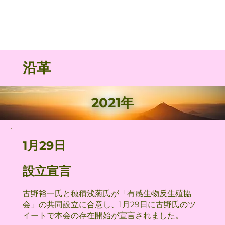
沿革
2021年
1月29日
設立宣言
古野裕一氏と穂積浅葱氏が「有感生物反生殖協
会」の共同設立に合意し、1月29日に
古野氏のツ
イート
で本会の存在開始が宣言されました。