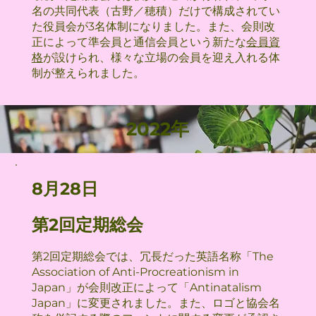
名の共同代表（古野／穂積）だけで構成されてい
た役員会が3名体制になりました。また、会則改
正によって準会員と通信会員という新たな
会員資
格
が設けられ、様々な立場の会員を迎え入れる体
制が整えられました。
2022年
8月28日
第2回定期総会
第2回定期総会では、冗長だった英語名称「The
Association of Anti-Procreationism in
Japan」が会則改正によって「Antinatalism
Japan」に変更されました。また、ロゴと協会名