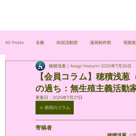
All Posts
全般
街頭活動部
漫画制作部
視聴
穂積浅葱｜Asagi Hozumi
2025年7月26日
会員コラム
会員コラム：間忠雄
会員コラム：穂積
【会員コラム】穂積浅葱
の過ち：無生殖主義活動
更新日：
2025年7月27日
≪ 前回のコラム
寄稿者
穂積浅葱
（