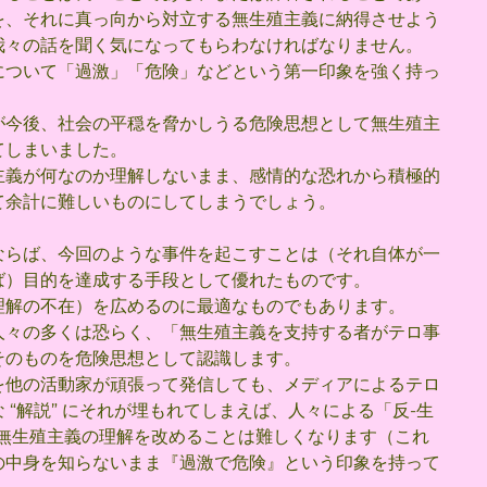
を、それに真っ向から対立する無生殖主義に納得させよう
我々の話を聞く気になってもらわなければなりません。
について「過激」「危険」などという第一印象を強く持っ
が今後、社会の平穏を脅かしうる危険思想として無生殖主
てしまいました。
主義が何なのか理解しないまま、感情的な恐れから積極的
て余計に難しいものにしてしまうでしょう。
ならば、今回のような事件を起こすことは（それ自体が一
ば）目的を達成する手段として優れたものです。
理解の不在）を広めるのに最適なものでもあります。
人々の多くは恐らく、「無生殖主義を支持する者がテロ事
そのものを危険思想として認識します。
を他の活動家が頑張って発信しても、メディアによるテロ
“解説” にそれが埋もれてしまえば、人々による「反-生
な無生殖主義の理解を改めることは難しくなります（これ
の中身を知らないまま『過激で危険』という印象を持って