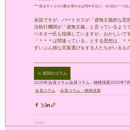
*** 振るサイコロの数を増やせば増やすほど、6の目が一つ
余談ですが、バートカスが「虚無主義的な思
法執行機関が「虚無主義」と言っているよう
ベネター氏も指摘していますが、おかしいで
「＊＊＊は間違っている」とする思想は、＊
ずいぶん雑な言葉選びをする人たちがいるも
≪ 前回のコラム
2025年
会員コラム
会員コラム：穂積浅葱
2025年7
会員コラム
会員コラム：穂積浅葱