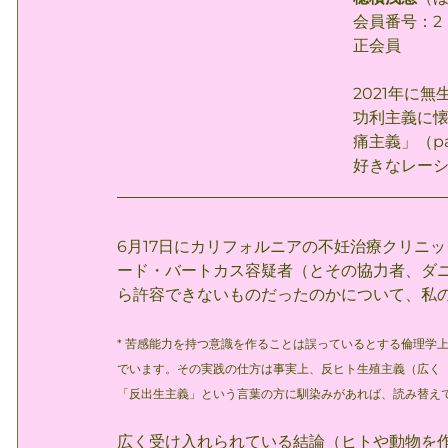
会員番号：2
正会員
2021年に
功利主義に
痛主義」（p
好きなレーシ
6月17日にカリフォルニアの不妊治療クリニ
ード・バートカス容疑者（とその協力者、ダ
ら許容できないものだったのかについて、私
* 苦感能力を持つ意識を作ることは誤っているとする倫理学
でいます。その実践の仕方は事実上、反ヒト生殖主義（広く
「反出生主義」という言葉の方に馴染みがあれば、読み替え
広く受け入れられている結論（ヒトや動物を