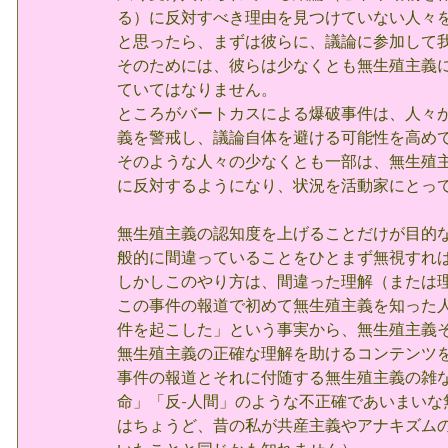
る）に反対すべき理由を見つけていない人々
と思ったら、まずは彼らに、議論に参加して
そのためには、彼らは少なくとも無生殖主義
ていてはなりません。
ところがバートカスによる爆破事件は、人々
義を警戒し、議論自体を避ける可能性を高め
そのような人々の少なくとも一部は、無生殖
に反対するようになり、状況を活動家にとっ
無生殖主義の認知度を上げることだけが目的
般的に間違っていることをひとまず無視すれ
しかしこのやり方は、間違った理解（または
この事件の報道で初めて無生殖主義を知った
件を起こした」という事実から、無生殖主義
無生殖主義の正確な理解を助けるコンテンツ
事件の報道とそれに付随する無生殖主義の雑な 
命」「反-人間」のような不正確であいまい
はちょうど、昔の私が共産主義やアナキズム