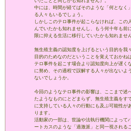
いたことと同じかも知れません）。
中には、時間が経てばそのような「何となく
る人々もいるでしょう。
しかしこのテロ事件が起こらなければ、この
んでいたかも知れませんし、もう何十年も前
限に抑える生活に移行していたかも知れませ
無生殖主義の認知度を上げるという目的を我
目的のためなのだということを覚えておかね
テロ事件を起こす場合より認知度向上が遅く
に努め、その過程で誤解する人々が出ないよ
ないでしょうか。
今回のようなテロ事件の影響は、ここまで述
たようなものにとどまらず、無生殖主義をす
に支持している人々の行動にも及ぶ可能性が
ります。
活動家の一部は、世論や法執行機関によって
ートカスのような「過激派」と同一視される