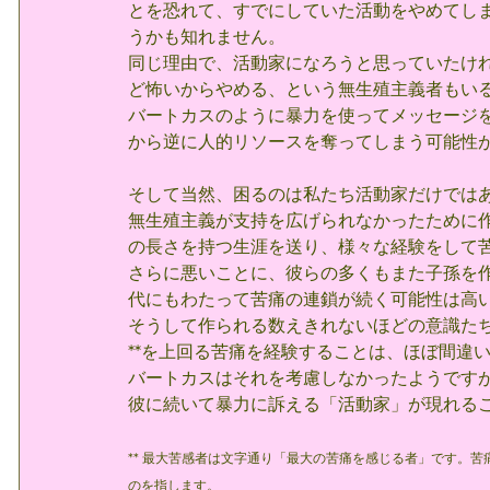
とを恐れて、すでにしていた活動をやめてし
うかも知れません。
同じ理由で、活動家になろうと思っていたけ
ど怖いからやめる、という無生殖主義者もい
バートカスのように暴力を使ってメッセージ
から逆に人的リソースを奪ってしまう可能性
そして当然、困るのは私たち活動家だけでは
無生殖主義が支持を広げられなかったために
の長さを持つ生涯を送り、様々な経験をして
さらに悪いことに、彼らの多くもまた子孫を
代にもわたって苦痛の連鎖が続く可能性は高
そうして作られる数えきれないほどの意識た
**を上回る苦痛を経験することは、ほぼ間違いあ
バートカスはそれを考慮しなかったようです
彼に続いて暴力に訴える「活動家」が現れる
** 最大苦感者は文字通り「最大の苦痛を感じる者」です。
のを指します。