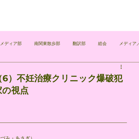
覚メディア部
南関東散歩部
翻訳部
総会
メディア
浅葱
（6）不妊治療クリニック爆破犯
家の視点
ほづみ・あさぎ）