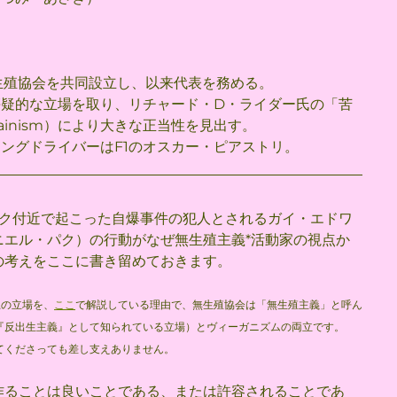
無生殖協会を共同設立し、以来代表を務める。
懐疑的な立場を取り、リチャード・D・ライダー氏の「苦
ainism）により大きな正当性を見出す。
ングドライバーはF1のオスカー・ピアストリ。
ック付近で起こった自爆事件の犯人とされるガイ・エドワ
ニエル・パク）の行動がなぜ無生殖主義*活動家の視点か
の考えをここに書き留めておきます。
上の立場を、
ここ
で解説している理由で、無生殖協会は「無生殖主義」と呼ん
『反出生主義』として知られている立場）とヴィーガニズムの両立です。
てくださっても差し支えありません。
作ることは良いことである、または許容されることであ