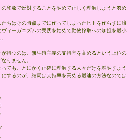
」の印象で反対することをやめて正しく理解しようと努め
人たちはその時点までに作ってしまったヒトを作らずに済
にヴィーガニズムの実践を始めて動物搾取への加担を最小
ん。
々が持つのは、無生殖主義の支持率を高めるという上位の
ばなりません。
なっても、とにかく正確に理解する人々だけを増やすよう
うにするのが、結局は支持率を高める最速の方法なのでは
べ
で
あ
バ
こ