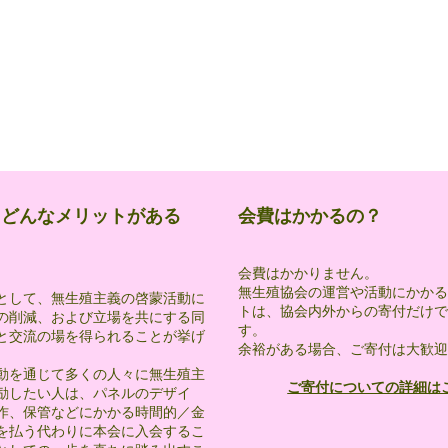
とどんなメリットがある
会費はかかるの？
会費はかかりません。
無生殖協会の運営や活動にかかる
として、無生殖主義の啓蒙活動に
トは、協会内外からの寄付だけで
の削減、および立場を共にする同
す。
と交流の場を得られることが挙げ
余裕がある場合、ご寄付は大歓迎
動を通じて多くの人々に無生殖主
​ご寄付についての詳細は
励したい人は、パネルのデザイ
作、保管などにかかる時間的／金
を払う代わりに本会に入会するこ