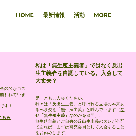
HOME
最新情報
活動
MORE
私は「無生殖主義者」ではなく反出
生主義者を自認している。入会して
大丈夫？
金銭的なコス
賄われていま
是非ともご入会ください。
​我々は「反出生主義」と呼ばれる立場の本来あ
です！
るべき姿を「無生殖主義」と呼んでいます（
な
ぜ「無生殖主義」なのか
を参照）。
こちら
無生殖主義とご自身の反出生主義のズレが心配
であれば、まずは研究会員として入会すること
をお勧めします。