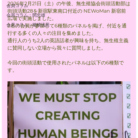
2026年2月21日（土）の午後、無生殖協会街頭活動部は
会員コラム
街頭活動28を新宿駅東南口付近の NEWoMan 新宿前
会員コラム：間忠雄
広場で実施しました。
会員コラム：穂積浅葱
2名の会員が参加して6種類のパネルを掲げ、付近を通
行する多くの人々の注目を集めました。
通行人のうち2人の英語話者が興味を持ち、無生殖主義
に賛同しない立場から我々に質問しました。
今回の街頭活動で使用されたパネルは以下の6種類で
す。