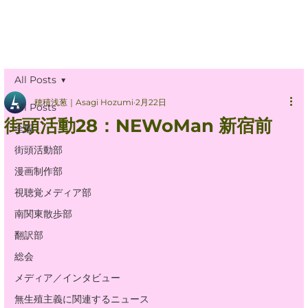
All Posts
穂積浅葱｜Asagi Hozumi
2月22日
All Posts
街頭活動28：NEWoMan 新宿前
全般
街頭活動部
漫画制作部
視聴覚メディア部
南関東散歩部
翻訳部
総会
メディア／インタビュー
無生殖主義に関連するニュース