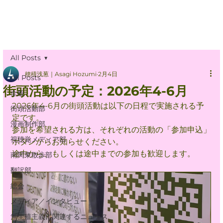
All Posts
穂積浅葱｜Asagi Hozumi
2月4日
All Posts
街頭活動の予定：2026年4-6月
全般
2026年4-6月の街頭活動は以下の日程で実施される予
街頭活動部
定です。
漫画制作部
参加を希望される方は、それぞれの活動の「参加申込」
視聴覚メディア部
ボタンからお知らせください。
途中から、もしくは途中までの参加も歓迎します。
南関東散歩部
翻訳部
総会
メディア／インタビュー
無生殖主義に関連するニュース