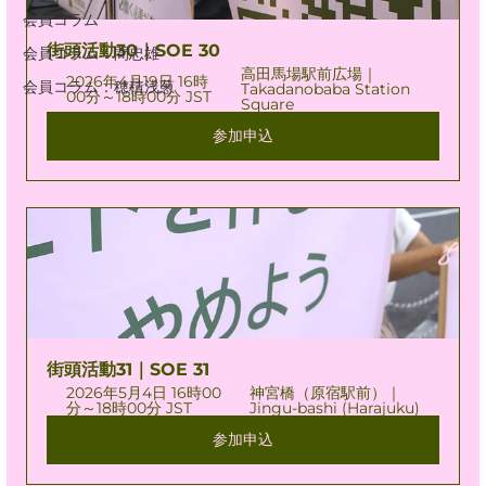
会員コラム
街頭活動30｜SOE 30
会員コラム：間忠雄
高田馬場駅前広場｜
2026年4月19日 16時
会員コラム：穂積浅葱
Takadanobaba Station 
00分～18時00分 JST
Square
参加申込
街頭活動31｜SOE 31
2026年5月4日 16時00
神宮橋（原宿駅前）｜
分～18時00分 JST
Jingu-bashi (Harajuku)
参加申込