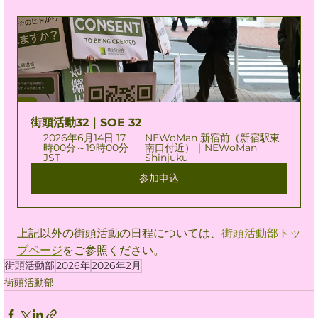
街頭活動32｜SOE 32
2026年6月14日 17
NEWoMan 新宿前（新宿駅東
時00分～19時00分 
南口付近）｜NEWoMan 
JST
Shinjuku
参加申込
上記以外の街頭活動の日程については、
街頭活動部トッ
プページ
をご参照ください。
街頭活動部
2026年
2026年2月
街頭活動部