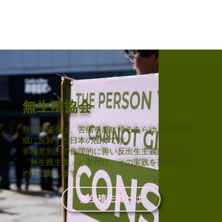
無生殖協会
無生殖協会は、苦痛を感じ得るあらゆるものの生
成に反対する日本の団体です。
非種差別的で倫理的に善い反出生主義的立場を
「無生殖主義」と名付け、その実践を奨励するた
めに活動します。
無生殖主義とは