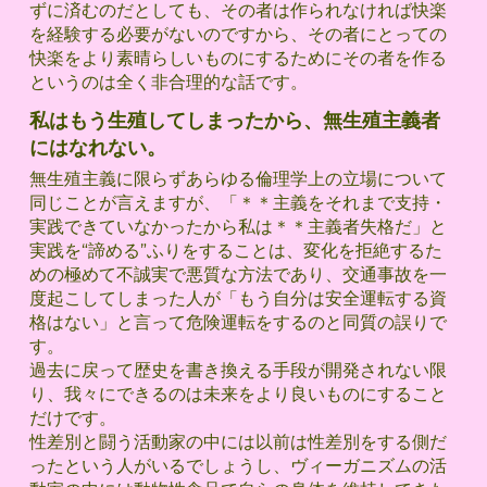
ずに済むのだとしても、その者は作られなければ快楽
を経験する必要がないのですから、その者にとっての
快楽をより素晴らしいものにするためにその者を作る
というのは全く非合理的な話です。
私はもう生殖してしまったから、無生殖主義者
にはなれない。
無生殖主義に限らずあらゆる倫理学上の立場について
同じことが言えますが、「＊＊主義をそれまで支持・
実践できていなかったから私は＊＊主義者失格だ」と
実践を“諦める”ふりをすることは、変化を拒絶するた
めの極めて不誠実で悪質な方法であり、交通事故を一
度起こしてしまった人が「もう自分は安全運転する資
格はない」と言って危険運転をするのと同質の誤りで
す。
過去に戻って歴史を書き換える手段が開発されない限
り、我々にできるのは未来をより良いものにすること
だけです。
性差別と闘う活動家の中には以前は性差別をする側だ
ったという人がいるでしょうし、ヴィーガニズムの活