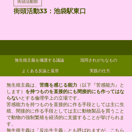
街頭活動部
街頭活動33：池袋駅東口
無生殖主義
無生殖主義を擁護する議論
混同されがちなもの
よくある反論と返答
実践の仕方
無生殖主義は、
苦痛を感じる能力
（以下『苦感能力』と
します）
を持つものを直接的にも間接的にも作ってはな
らない
とする倫理学上の立場です。
苦感能力を持つものを直接的に作る手段としては主に生
殖、間接的に作る手段としては主に動物製品を買うこと
で動物の強制繁殖を経済的に支援することが挙げられま
す。
無生殖主義は「反出生主義」とも呼ばれますが、
こちら