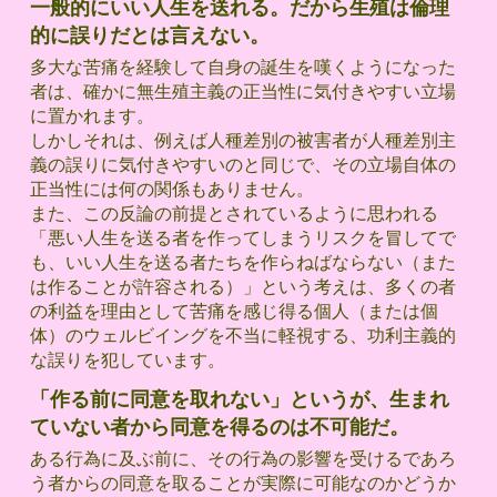
一般的にいい人生を送れる。だから生殖は倫理
的に誤りだとは言えない。
多大な苦痛を経験して自身の誕生を嘆くようになった
者は、確かに無生殖主義の正当性に気付きやすい立場
に置かれます。
しかしそれは、例えば人種差別の被害者が人種差別主
義の誤りに気付きやすいのと同じで、その立場自体の
正当性には何の関係もありません。
また、この反論の前提とされているように思われる
「悪い人生を送る者を作ってしまうリスクを冒してで
も、いい人生を送る者たちを作らねばならない（また
は作ることが許容される）」という考えは、多くの者
の利益を理由として苦痛を感じ得る個人（または個
体）のウェルビイングを不当に軽視する、功利主義的
な誤りを犯しています。
「作る前に同意を取れない」というが、生まれ
ていない者から同意を得るのは不可能だ。
ある行為に及ぶ前に、その行為の影響を受けるであろ
う者からの同意を取ることが実際に可能なのかどうか