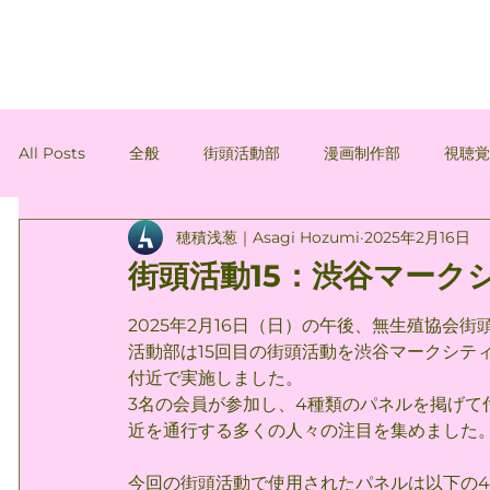
All Posts
全般
街頭活動部
漫画制作部
視聴
穂積浅葱｜Asagi Hozumi
2025年2月16日
会員コラム
会員コラム：間忠雄
会員コラム：穂積
街頭活動15：渋谷マーク
2025年2月16日（日）の午後、無生殖協会街
活動部は15回目の街頭活動を渋谷マークシテ
付近で実施しました。
3名の会員が参加し、4種類のパネルを掲げて
近を通行する多くの人々の注目を集めました
今回の街頭活動で使用されたパネルは以下の