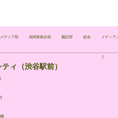
覚メディア部
南関東散歩部
翻訳部
総会
メディア
浅葱
シティ（渋谷駅前）
頭
ィ
付
。
4種