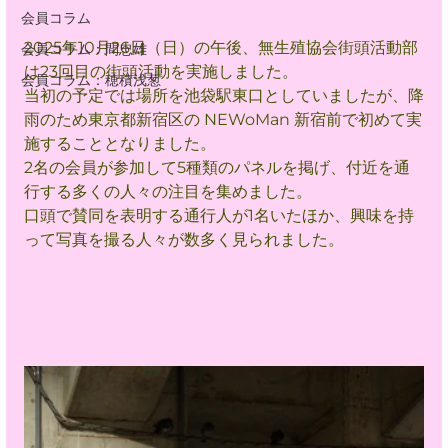
会員コラム
2025年10月26日（日）の午後、無生殖協会街頭活動部
会員コラム：間忠雄
は23回目の街頭活動を実施しました。
会員コラム：穂積浅葱
当初の予定では場所を池袋駅東口としていましたが、降
雨のため東京都新宿区の NEWoMan 新宿前で初めて実
施することとなりました。
2名の会員が参加して5種類のパネルを掲げ、付近を通
行する多くの人々の注目を集めました。
口頭で賛同を表明する通行人が1名いたほか、興味を持
って写真を撮る人々が数多く見られました。