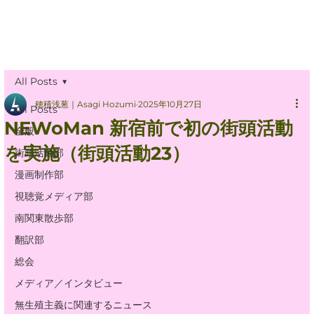
All Posts
穂積浅葱｜Asagi Hozumi
2025年10月27日
All Posts
NEWoMan 新宿前で初の街頭活動
全般
を実施（街頭活動23）
街頭活動部
漫画制作部
視聴覚メディア部
南関東散歩部
翻訳部
総会
メディア／インタビュー
無生殖主義に関連するニュース