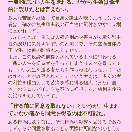
一般的にいい人生を送れる。だから生殖は倫理
的に誤りだとは言えない。
多大な苦痛を経験して自身の誕生を嘆くようになった
者は、確かに無生殖主義の正当性に気付きやすい立場
に置かれます。
しかしそれは、例えば人種差別の被害者が人種差別主
義の誤りに気付きやすいのと同じで、その立場自体の
正当性には何の関係もありません。
また、この反論の前提とされているように思われる
「悪い人生を送る者を作ってしまうリスクを冒してで
も、いい人生を送る者たちを作らねばならない（また
は作ることが許容される）」という考えは、多くの者
の利益を理由として苦痛を感じ得る個人（または個
体）のウェルビイングを不当に軽視する、功利主義的
な誤りを犯しています。
「作る前に同意を取れない」というが、生まれ
ていない者から同意を得るのは不可能だ。
ある行為に及ぶ前に、その行為の影響を受けるであろ
う者からの同意を取ることが実際に可能なのかどうか