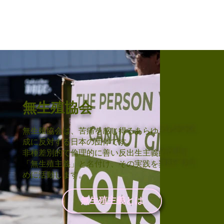
無生殖協会
無生殖協会は、苦痛を感じ得るあらゆるものの生
成に反対する日本の団体です。
非種差別的で倫理的に善い反出生主義的立場を
「無生殖主義」と名付け、その実践を奨励するた
めに活動します。
無生殖主義とは