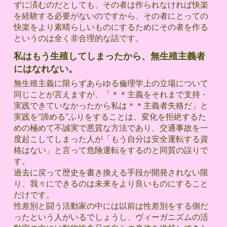
ずに済むのだとしても、その者は作られなければ快楽
を経験する必要がないのですから、その者にとっての
快楽をより素晴らしいものにするためにその者を作る
というのは全く非合理的な話です。
私はもう生殖してしまったから、無生殖主義者
にはなれない。
無生殖主義に限らずあらゆる倫理学上の立場について
同じことが言えますが、「＊＊主義をそれまで支持・
実践できていなかったから私は＊＊主義者失格だ」と
実践を“諦める”ふりをすることは、変化を拒絶するた
めの極めて不誠実で悪質な方法であり、交通事故を一
度起こしてしまった人が「もう自分は安全運転する資
格はない」と言って危険運転をするのと同質の誤りで
す。
過去に戻って歴史を書き換える手段が開発されない限
り、我々にできるのは未来をより良いものにすること
だけです。
性差別と闘う活動家の中には以前は性差別をする側だ
ったという人がいるでしょうし、ヴィーガニズムの活