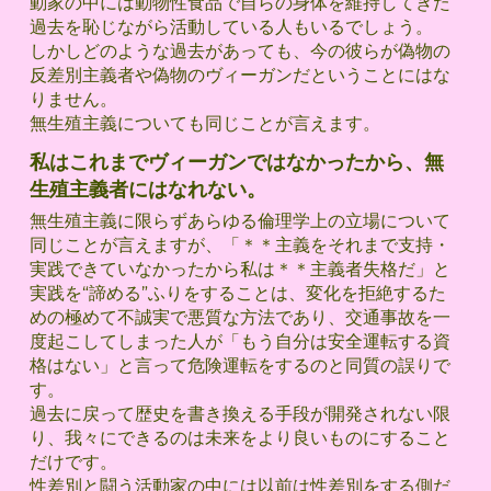
動家の中には動物性食品で自らの身体を維持してきた
過去を恥じながら活動している人もいるでしょう。
しかしどのような過去があっても、今の彼らが偽物の
反差別主義者や偽物のヴィーガンだということにはな
りません。
無生殖主義についても同じことが言えます。
私はこれまでヴィーガンではなかったから、無
生殖主義者にはなれない。
無生殖主義に限らずあらゆる倫理学上の立場について
同じことが言えますが、「＊＊主義をそれまで支持・
実践できていなかったから私は＊＊主義者失格だ」と
実践を“諦める”ふりをすることは、変化を拒絶するた
めの極めて不誠実で悪質な方法であり、交通事故を一
度起こしてしまった人が「もう自分は安全運転する資
格はない」と言って危険運転をするのと同質の誤りで
す。
過去に戻って歴史を書き換える手段が開発されない限
り、我々にできるのは未来をより良いものにすること
だけです。
性差別と闘う活動家の中には以前は性差別をする側だ