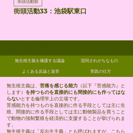
街頭活動部
街頭活動33：池袋駅東口
無生殖主義
無生殖主義を擁護する議論
混同されがちなもの
よくある反論と返答
実践の仕方
無生殖主義は、
苦痛を感じる能力
（以下『苦感能力』と
します）
を持つものを直接的にも間接的にも作ってはな
らない
とする倫理学上の立場です。
苦感能力を持つものを直接的に作る手段としては主に生
殖、間接的に作る手段としては主に動物製品を買うこと
で動物の強制繁殖を経済的に支援することが挙げられま
す。
無生殖主義は「反出生主義」とも呼ばれますが、
こちら