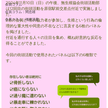
2024年11月10日（日）の午後、無生殖協会街頭活動部
会員コラム
は12回目の街頭活動を原宿駅前交差点付近で実施しまし
会員コラム：間忠雄
た。
会員コラム：穂積浅葱
2名の会員と1名の協力者が参加し、生殖という行為の倫
理的な重大性や同意の不在などに言及する6枚のパネル
を掲げました。
付近を通行する人々の注目を集め、概ね好意的な反応を
得ることができました。
今回の街頭活動で使用されたパネルは以下の6種類で
す。