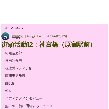
All Posts
穂積浅葱｜Asagi Hozumi
2024年11月10日
All Posts
街頭活動12：神宮橋（原宿駅前）
全般
街頭活動部
漫画制作部
視聴覚メディア部
南関東散歩部
翻訳部
総会
メディア／インタビュー
無生殖主義に関連するニュース