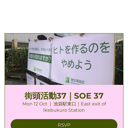
街頭活動37｜SOE 37
Mon 12 Oct
  |  
池袋駅東口｜East exit of
Ikebukuro Station
RSVP