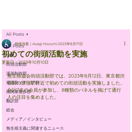
All Posts
穂積浅葱｜Asagi Hozumi
2023年8月17日
All Posts
初めての街頭活動を実施
全般
更新日：
2023年10月10日
街頭活動部
漫画制作部
無生殖協会街頭活動部では、2023年8月12日、東京都渋
視聴覚メディア部
谷区の原宿駅付近で初めての街頭活動を実施しました。
合計7名の会員が参加し、8種類のパネルを掲げて通行
南関東散歩部
人の注目を集めました。
翻訳部
総会
メディア／インタビュー
無生殖主義に関連するニュース