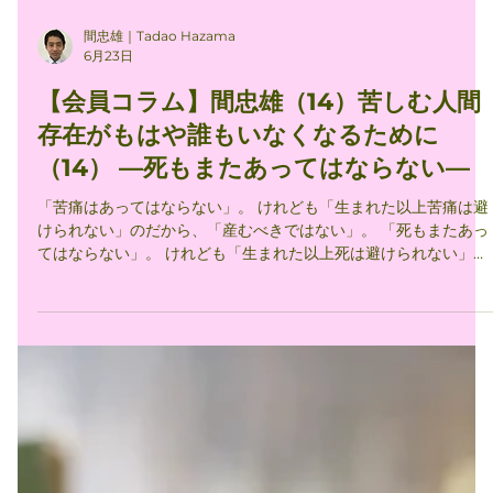
間忠雄｜Tadao Hazama
6月23日
【会員コラム】間忠雄（14）苦しむ人間
存在がもはや誰もいなくなるために
（14） —死もまたあってはならない—
「苦痛はあってはならない」。 けれども「生まれた以上苦痛は避
けられない」のだから、「産むべきではない」。 「死もまたあっ
てはならない」。 けれども「生まれた以上死は避けられない」の
だから、「産むべきではない」。 「生まれた以上苦痛は避けられ
ない」のだから生まれてしまった以上せめて、「自己と他者の苦
痛を最小化する生き方」を追求することが、人生の価値ある目標
となるのではないか。 いやむしろ、人間の倫理的共同の責任とし
て、各個人においてのみならず、政治と社会の最優先の課題とな
るのではないか。 しかし、「苦痛」とは別にもうひとつの「死」
についてはどうだろうか。 「死」に伴う「苦痛」の軽減はある程
度可能であるとしても、「死」そのものを軽減することはできな