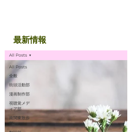
最新情報
All Posts
All Posts
全般
街頭活動部
漫画制作部
視聴覚メデ
ィア部
南関東散歩
部