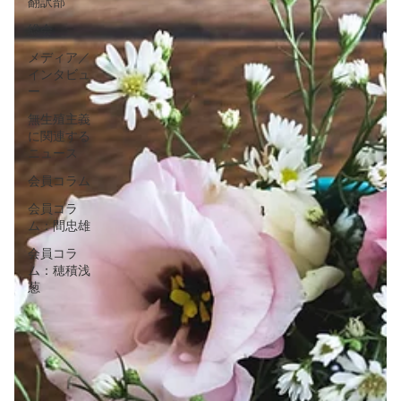
翻訳部
総会
メディア／
インタビュ
ー
無生殖主義
に関連する
ニュース
会員コラム
会員コラ
ム：間忠雄
会員コラ
ム：穂積浅
葱