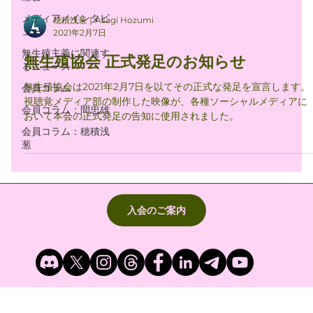
メディア／インタビ
穂積浅葱｜Asagi Hozumi
ュー
2021年2月7日
無生殖主義に関連す
無生殖協会 正式発足のお知らせ
るニュース
無生殖協会は2021年2月7日を以てその正式な発足を宣言します。
会員コラム
視聴覚メディア部の制作した映像が、各種ソーシャルメディアに
会員コラム：間忠雄
おいて本会の正式発足の告知に使用されました。
会員コラム：穂積浅
葱
入会のご案内