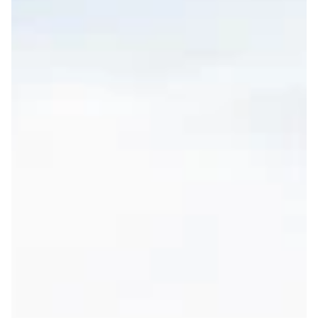
【8/7更新】街頭活動の予定：2026年7-
月
2026年7-9月の街頭活動は以下の日程で実施される予定です。 参
加を希望される方は、それぞれの活動の「参加申込」ボタンから
お知らせください。 途中から、もしくは途中までの参加も歓迎し
ます。 上記以外の街頭活動の日程については、街頭活動部トップ
ページをご参照ください。