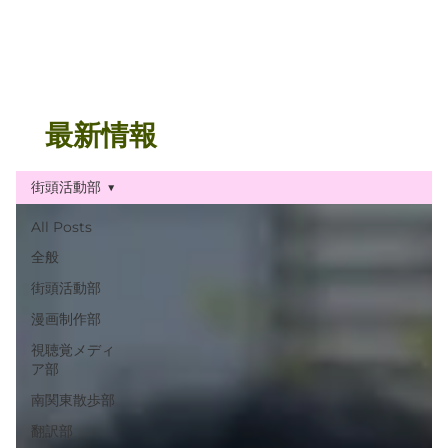
最新情報
街頭活動部
All Posts
全般
街頭活動部
漫画制作部
視聴覚メディ
ア部
南関東散歩部
翻訳部