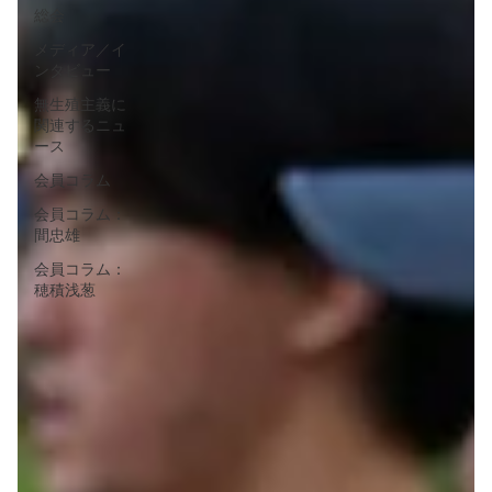
総会
メディア／イ
ンタビュー
無生殖主義に
関連するニュ
ース
会員コラム
会員コラム：
間忠雄
会員コラム：
穂積浅葱