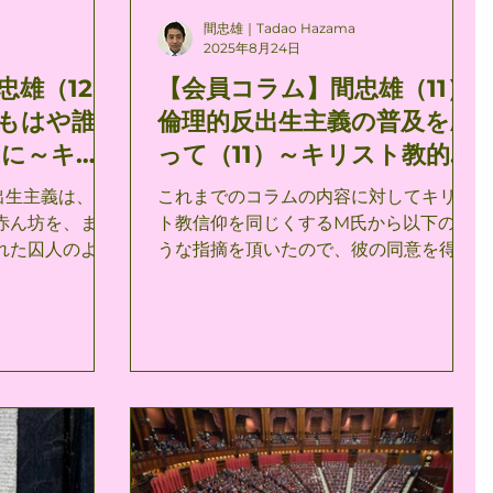
間忠雄｜Tadao Hazama
2025年8月24日
忠雄（12）
【会員コラム】間忠雄（11）
もはや誰
倫理的反出生主義の普及を願
めに～キリ
って（11）～キリスト教的反
義を巡る対
出生主義を巡る対話～
出生主義は、こ
これまでのコラムの内容に対してキリス
赤ん坊を、まる
ト教信仰を同じくするM氏から以下のよ
れた囚人のよう
うな指摘を頂いたので、彼の同意を得て
うな視点は、ある
さらなる応答をここに提示したいと思
が、それだけで
う。 彼の倫理的反出生主義への批判と評
わけではないと
価は、旧約聖書（ユダヤ教）とキルケゴ
としての世界」と
ールそれぞれを論拠とするものなので、
において反出生
2回に分けて反論ないし自説の修正を試
いわゆる「可能
みたいと思う。 〔M氏の指摘その１〕旧
す。 ……本当
約聖書・ユダヤ教と倫理的反出生主義 倫
は、自分の自己
理的反出生主義が、人間を苦痛・苦悩か
もの（自分自身
ら救済することを最大かつ唯一の目標と