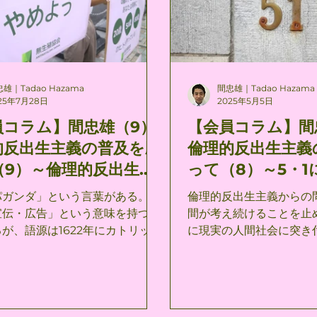
することになる。 しかも、安
の限界とも呼ばるべきも
苦痛を終わらせる手段として人々
をさげるところの服従の
判断を勝ち得たとき、無生殖主義
故に不幸なことはそのよ
かに、個人の死ぬ権利を認める安
世の中で何にもならなか
へと接近することにもなる。 ヴ
ではない、―否、彼が自
雄｜Tadao Hazama
間忠雄｜Tadao Hazama
ニズムや安楽死主義が反出生主義
それである自己が全く特
25年7月28日
2025年5月5日
立したものでありながら、人々に
りしたがって必然的なる
員コラム】間忠雄（9）
【会員コラム】間
けるための公理の自明性のゆえ
うことに）着目しなかっ
的反出生主義の普及を願
倫理的反出生主義
生殖主義がこうした包括性や親和
のである。彼は自分の自
つことは、人間の出生の停止を求
能性の鏡のなかに映して
（9）～倫理的反出生主
って（8）～5・1
理的反出生主義にとって問題はな
て、自己自身を喪失した
プロパガンダ～
ガンダ」という言葉がある。 一
倫理的反出生主義からの
 安楽死主義への接近が
ルケゴール『死に至る病
宣伝・広告」という意味を持つ言
間が考え続けることを止
は、それが「人間の死」への誘惑
p70） 反出生主義がキ
が、語源は1622年にカトリック
に現実の人間社会に突き
る防御力
「可能性の絶望」に該当
設立した「布教聖省」なるものの
である。 いったい全体われわれ人間が出
の営みの帰結と
この語が用いられ、ラテン語の
生の完全停止の実現を先
agare（繁殖させる、種をまく）に
り、ひとりの人間が負う
るという（ウィキペディアよ
耐えられないほどの苦悩
中の誰かの身に、ある日