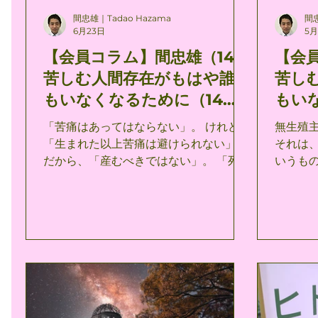
間忠雄｜Tadao Hazama
間忠
6月23日
5
【会員コラム】間忠雄（14）
【会
苦しむ人間存在がもはや誰
苦し
もいなくなるために（14）
もい
—死もまたあってはならな
キリ
「苦痛はあってはならない」。 けれども
無生殖
い—
か—
「生まれた以上苦痛は避けられない」の
それは
だから、「産むべきではない」。 「死も
いうものである。
またあってはならない」。 けれども「生
感能力
まれた以上死は避けられない」のだか
も産み
ら、「産むべきではない」。 「生まれた
ったも
以上苦痛は避けられない」のだから生ま
しかも
れてしまった以上せめて、「自己と他者
性に疑いの余
の苦痛を最小化する生き方」を追求する
ならば
ことが、人生の価値ある目標となるので
あろう。 無生殖主義がこの基本公理
はないか。 いやむしろ、人間の倫理的共
実であ
同の責任として、各個人においてのみな
を包括