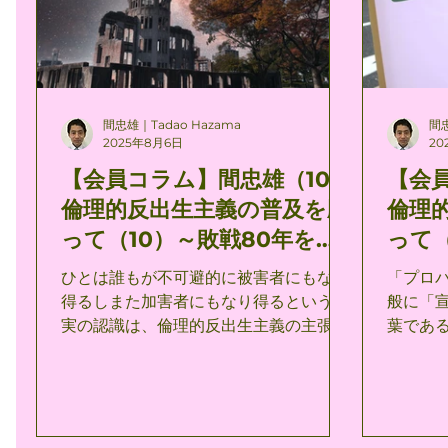
らず、政治と社会の最優先の課題となる
ズムを並立
のではないか。 しかし、「苦痛」とは別
楽死が
にもうひとつの「死」についてはどうだ
の選択
ろうか。 「死」に伴う「苦痛」の軽減は
はにわ
ある程度可能であるとしても、「死」そ
楽死主義
間忠雄｜Tadao Hazama
間忠
のものを軽減することはできない。 苦痛
ィーガ
2025年8月6日
20
の範疇にすべてを回収できない死の実体
とは独
【会員コラム】間忠雄（10）
【会
は人間の経験領域を超えた形而上学的意
訴えか
倫理的反出生主義の普及を願
倫理
味を帯びている。 「死」についての明確
に、無
な考え方を持つことはすでにひとつの信
性をも
って（10）～敗戦80年を迎
って
仰の領域である。 既成宗教の死生観を受
める倫
えて～
義の
ひとは誰もが不可避的に被害者にもなり
「プロパ
け入れられない場合、ひとはおよそ以下
いのであろうか。
得るしまた加害者にもなり得るという現
般に「
の2通りの考え方の間を逡巡することに
示すの
実の認識は、倫理的反出生主義の主張を
葉である
なるの
に対す
支持する重大な要素の１つである。 たと
教会が
え自分がいま、被害者・加害者のいずれ
呼称に
になることからも免れていたとしても、
prop
その場合他の誰かが代わりにそうなって
由来す
いるような現実を認識することは、確か
り）。 これはキリスト教における福音宣