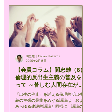
にわれわれが出生の停止を求めるべき強
教が、
力な根拠の1つである。 被害者になるこ
の譬え
とを自ら選ぶ人はいないのではあるけれ
のイメ
ども、加害者になる為には自ら選んでそ
なので
うする面があるだけではなく、複合的に
いてと
外から強いられてそうなる面がある。 こ
という
の被害・加害の不可避的現実を、国家的
種の扇
歴史的規模において体現しているのが、
よりも
ちょうどいまのイスラエルである。 いま
として
間忠雄｜Tadao Hazama
から80年前にその誇大妄想的な野望を
を及ぼ
2025年2月13日
砕かれた同盟諸国は、自らの意志におい
た。宗
【会員コラム】間忠雄（6）
て加害者となる道を選び取り、その当然
告、政
倫理的反出生主義の普及を願
の報いとして被害者とも成るべくして成
生きる
り果てたのであるが、むしろいまわれわ
かにそ
って ～苦しむ人間存在がも
れが目にするところのものは、被害者の
ではない。 たとえば商業的
はや誰もいなくなるために
「出生の停止」を訴える倫理的反出生主
すべての苦痛を知っていたにもかかわら
は消費
～（6）
義の主張の是非をめぐる議論は、およそ
ず隣国のガザの人びとに、自分たちが被
入れること
あらゆる建設的議論と同様に、議論の前
ったのとまさにちょうど同じ目を遭わせ
の自己