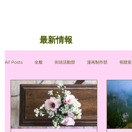
最新情報
All Posts
全般
街頭活動部
漫画制作部
視聴覚
会員コラム
会員コラム：間忠雄
会員コラム：穂積