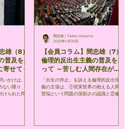
の）のもとに頭
していることは認めるとしても、旧約聖
力である。それ
書・ユダヤ教（『旧約聖書』から知られ
うな人間がこの
るユダヤ教のことをこのように呼ぶこと
ったということ
にする）もまたそのような課題を知らな
己自身に（彼が
いわけではないし、ましてや旧約聖書・
間忠雄｜Tadao Hazama
定の或る物であ
ユダヤ教を出生主義と断定することは誤
2025年4月30日
ものであるとい
りである。 君の標榜するキリスト教的反
忠雄（8）
【会員コラム】間忠雄（7）
たことが不幸な
出生主義は、次の問いにこたえる必要が
の普及を願
倫理的反出生主義の普及を願
己を空想的に可
ある。 「反出生主義は、意図するとせざ
見ることによっ
るとにかかわらず、論理的・必然的に、
に寄せて～
って ～苦しむ人間存在がも
のである。 （キ
創造の否定へと行き着かないか？」 旧約
はや誰もいなくなるために
問いかけは、人
「出生の停止」を訴える倫理的反出生主
』岩波文庫
聖書・ユダヤ教は、創造否定、創造に対
～（7）
めない限り、常
義の主張は、①現実世界の抱える人間の
ルケゴールのいう
する反抗、あるいは君の言葉を借りれば
付けられた問い
苦悩という問題の深刻さの認識と②倫理
するのは、自然
「手ごわい現実」を十分
的存在としての人間の責任とその能力の
送りし続ける限
限界についての理解に基づく、問題解決
にはあまりにも
のための唯一不可欠の解答を提示するも
が、われわれの
のである。 倫理的反出生主義が扱う問題
突然襲いかかっ
は一言で言えば、「人間の苦しみ」なの