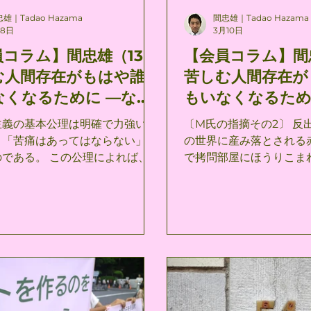
雄｜Tadao Hazama
間忠雄｜Tadao Hazama
月8日
3月10日
員コラム】間忠雄（13）
【会員コラム】間
む人間存在がもはや誰
苦しむ人間存在が
なくなるために —なぜ
もいなくなるた
スト教的反出生主義なの
スト教的反出生主
主義の基本公理は明確で力強い。
〔M氏の指摘その2〕 反
話②～
、「苦痛はあってはならない」と
の世界に産み落とされる
 この公理によれば、苦
で拷問部屋にほうりこま
を持つ存在を直接的にも間接的に
にみています。 このよ
出す一切の行為が、道徳的に間違
意味で正しいと思います
のとして認定されることになる。
この世界が語り尽くせる
その上それは、公理としての自明
思います。 「拷問部屋
地がない。 これを否定する
いう認識への執拗な固着
一切の倫理は解体されてしまうで
主義は、キルケゴールの
に忠
性の絶望」のなかにありま
る限り、従来の反出生主義の立場
の意味で欠けているもの
しつつ、かつ必然的にヴィーガニ
の内に存する必然的なる